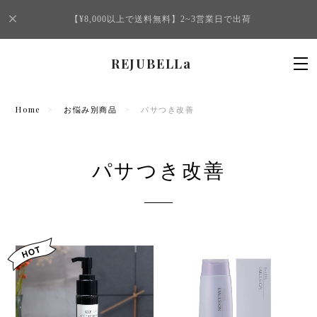
【¥8,000以上で送料無料】2~3営業日で出荷
REJUBELLa
Home
お悩み別商品
パサつき改善
パサつき改善