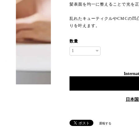
髪表面を均一に整えることで光を
乱れたキューティクルやCMCの凹
りを叶えます。
数量
Internat
日本国
通報する