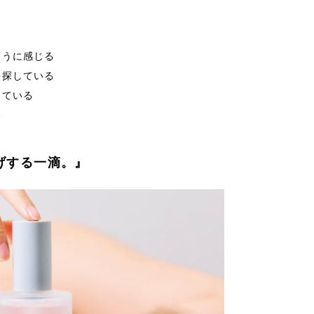
ように感じる
を探している
している
る
げする一滴。』