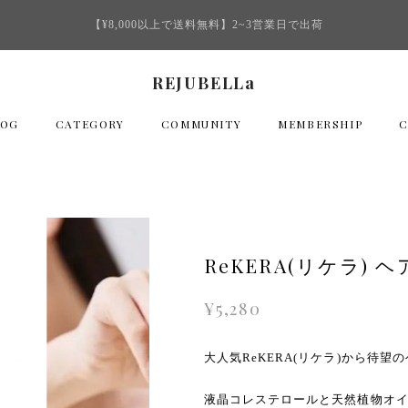
【¥8,000以上で送料無料】2~3営業日で出荷
REJUBELLa
LOG
CATEGORY
COMMUNITY
MEMBERSHIP
ReKERA(リケラ) ヘ
¥5,280
大人気ReKERA(リケラ)から待望
液晶コレステロールと天然植物オ