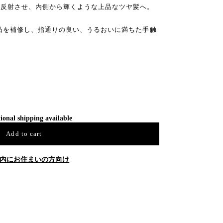
正反射させ、内側から輝くような上品なツヤ髪へ。
凸を補修し、指通りの良い、うるおいに満ちた手触
ional shipping available
Add to cart
内にお住まいの方向け