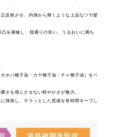
を正反射させ、内側から輝くような上品なツヤ髪
凹凸を補修し、指通りの良い、うるおいに満ち
感
（ホホバ種子油・カヤ種子油・チャ種子油）をベ
の重さを感じさせない軽やかさが魅力。
然に揮発し、サラッとした質感を長時間キープし