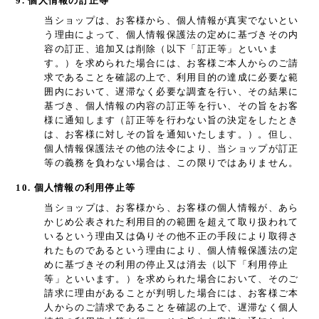
9. 個人情報の訂正等
当ショップは、お客様から、個人情報が真実でないとい
う理由によって、個人情報保護法の定めに基づきその内
容の訂正、追加又は削除（以下「訂正等」といいま
す。）を求められた場合には、お客様ご本人からのご請
求であることを確認の上で、利用目的の達成に必要な範
囲内において、遅滞なく必要な調査を行い、その結果に
基づき、個人情報の内容の訂正等を行い、その旨をお客
様に通知します（訂正等を行わない旨の決定をしたとき
は、お客様に対しその旨を通知いたします。）。但し、
個人情報保護法その他の法令により、当ショップが訂正
等の義務を負わない場合は、この限りではありません。
10. 個人情報の利用停止等
当ショップは、お客様から、お客様の個人情報が、あら
かじめ公表された利用目的の範囲を超えて取り扱われて
いるという理由又は偽りその他不正の手段により取得さ
れたものであるという理由により、個人情報保護法の定
めに基づきその利用の停止又は消去（以下「利用停止
等」といいます。）を求められた場合において、そのご
請求に理由があることが判明した場合には、お客様ご本
人からのご請求であることを確認の上で、遅滞なく個人