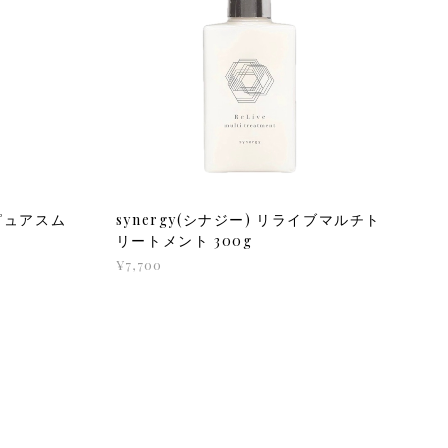
スピュアスム
synergy(シナジー) リライブマルチト
リートメント 300g
¥7,700