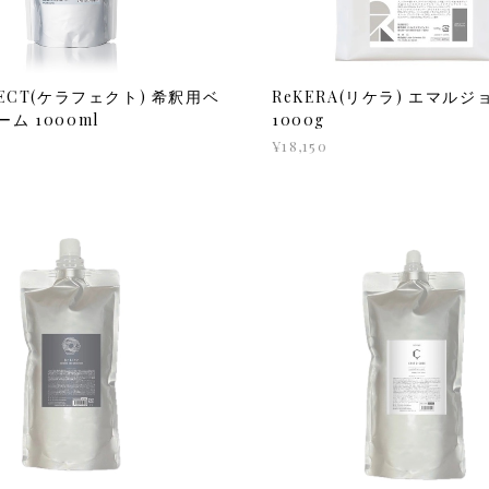
FECT(ケラフェクト) 希釈用ベ
ReKERA(リケラ) エマルジ
ム 1000ml
1000g
¥18,150