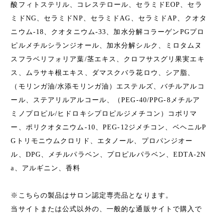
酸フィトステリル、コレステロール、セラミドEOP、セラ
ミドNG、セラミドNP、セラミドAG、セラミドAP、クオタ
ニウム-18、クオタニウム-33、加水分解コラーゲンPGプロ
ピルメチルシランジオール、加水分解シルク、ミロタムヌ
スフラベリフォリア葉/茎エキス、クロフサスグリ果実エキ
ス、ムラサキ根エキス、ダマスクバラ花ロウ、シア脂、
（モリンガ油/水添モリンガ油）エステルズ、バチルアルコ
ール、ステアリルアルコール、（PEG-40/PPG-8メチルア
ミノプロピル/ヒドロキシプロピルジメチコン）コポリマ
ー、ポリクオタニウム-10、PEG-12ジメチコン、ベヘニルP
Gトリモニウムクロリド、エタノール、プロパンジオー
ル、DPG、メチルパラベン、プロピルパラベン、EDTA-2N
a、アルギニン、香料
※こちらの製品はサロン認定専売品となります。
当サイトまたは公式以外の、一般的な通販サイトで購入で