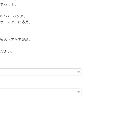
ケアセット。
ァイバーハンス」
をホームケアに応用。
、
本物のヘアケア製品。
ください。