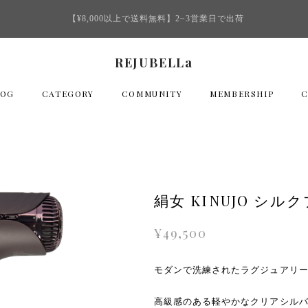
【¥8,000以上で送料無料】2~3営業日で出荷
REJUBELLa
LOG
CATEGORY
COMMUNITY
MEMBERSHIP
絹女 KINUJO シ
¥49,500
モダンで洗練されたラグジュアリ
高級感のある軽やかなクリアシルバ