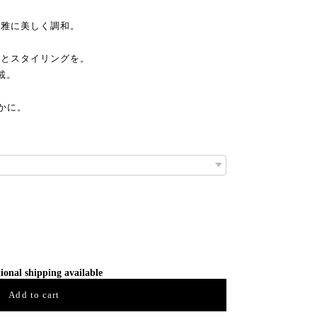
優雅に美しく調和。
アとスタイリングを。
載。
やかに。
ional shipping available
Add to cart