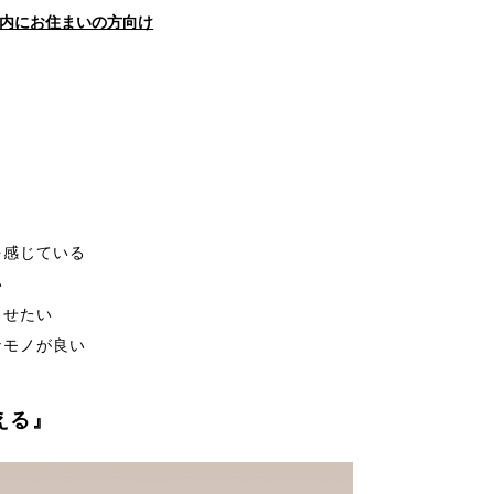
内にお住まいの方向け
を感じている
い
させたい
なモノが良い
える』